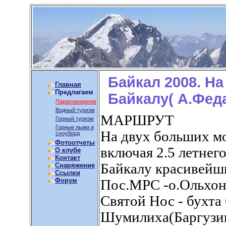
Байкал 2008. Н
Главная
Предлагаем
Байкалу( А.Фед
Парапланеризм
Водный туризм
МАРШРУТ
Горный туризм
Горные лыжи и
На двух больших мо
сноуборд
Фотоотчеты
включая 2.5 летнег
О клубе
Контакт
Байкалу красивейш
Снаряжение
Ссылки
Форум
Пос.МРС -о.Ольхон(
Святой Нос - бухта
Шумилиха(Баргузин