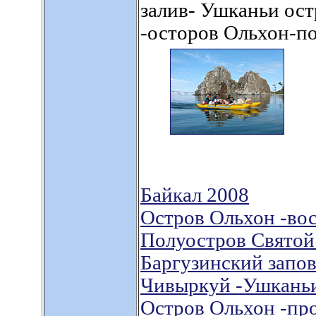
залив- Ушканьи ос
-осторов Ольхон-п
Байкал 2008
Остров Ольхон -во
Полуостров Святой
Баргузинский запо
Чивыркуй -Ушканьи
Остров Ольхон -пр