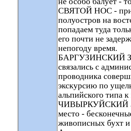
не особо балует - то
СВЯТОЙ НОС - при
полуостров на вост
попадаем туда толь
его почти не задер
непогоду время.
БАРГУЗИНСКИЙ ЗА
связались с админи
проводника соверш
экскурсию по ущел
альпийского типа к
ЧИВЫРКУЙСКИЙ ЗА
место - бесконечны
живописных бухт и