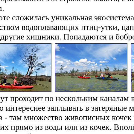
м.
оте сложилась уникальная экосистем
ством водоплавающих птиц-утки, цапл
 другие хищники. Попадаются и бобр
т проходит по нескольким каналам в
о интереснее заплывать в затеряные м
в - там множество живописных кочек 
их прямо из воды или из кочек. Впо