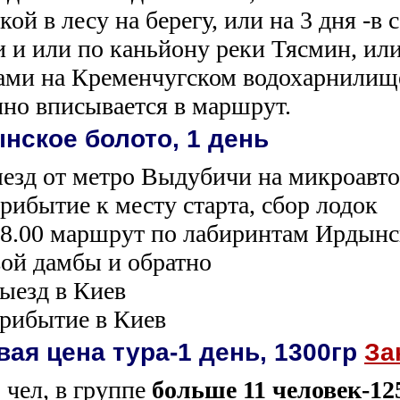
кой в лесу на берегу, или на 3 дня -в
и и или по каньйону реки Тясмин, и
ами на Кременчугском водохарнилище
чно вписывается в маршрут.
нское болото, 1 день
ыезд от метро Выдубичи на микроавто
прибытие к месту старта, сбор лодок
18.00 маршрут по лабиринтам Ирдынс
ой дамбы и обратно
выезд в Киев
прибытие в Киев
вая цена тура-1 день, 1300гр
За
 чел, в группе
больше 11 человек-12