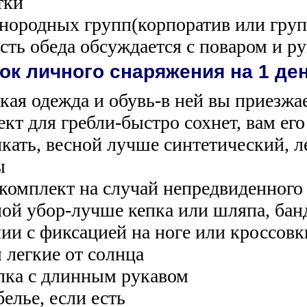
тки
днородных групп(корпоратив или груп
сть обеда обсуждается с поваром и р
ок личного снаряжения на 1 де
ская одежда и обувь-в ней вы приезжа
ект для гребли-быстро сохнет, вам ег
чкать, весной лучше синтетический, ле
ы
 комплект на случай непредвиденного
ной убор-лучше кепка или шляпа, банд
лии с фиксацией на ноге или кроссовк
 легкие от солнца
лка с длинным рукавом
елье, если есть