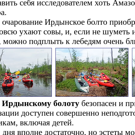
авить себя исследователем хоть Амазо
а.
 очарование Ирдынское болто приобре
вовсю ухают совы, и, если не шуметь 
, можно подплыть к лебедям очень бл
о Ирдынскому болоту
безопасен и п
зации доступен совершенно неподго
икам, включая детей.
 дня вполне достаточно, но эстеты мо