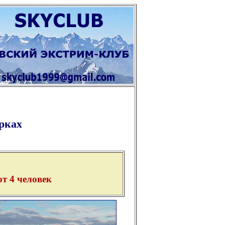
рках
т 4 человек