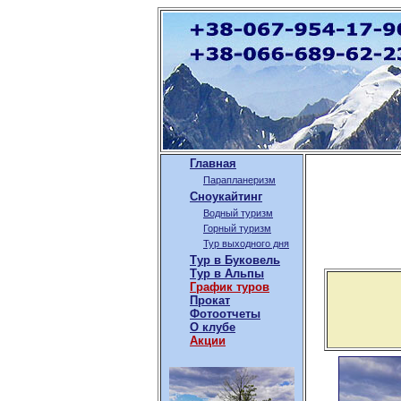
Главная
Парапланеризм
Сноукайтинг
Водный туризм
Горный туризм
Тур выходного дня
Тур в Буковель
Тур в Альпы
График туров
Прокат
Фотоотчеты
О клубе
Акции