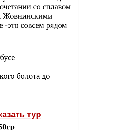
 сочетании со сплавом
ли Жовнинскими
 -это совсем рядом
бусе
кого болота до
казать тур
50гр