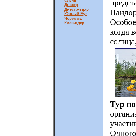
Случь
предст
Днестр
Днестр-вдхр
Пандор
Южный Буг
Черемош
Особое
Киев-вдхр
когда 
солнца
Тур п
органи
участн
Одного