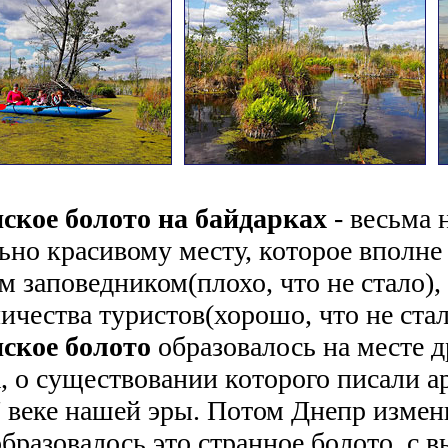
кое болото на байдарках
- весьма 
ьно красивому месту, которое вполне 
м заповедником(плохо, что не стало),
ичества туристов(хорошо, что не стал
ское болото
образовалось на месте д
, о существовании которого писали а
7 веке нашей эры. Потом Днепр измени
образовалось это странное болото, с