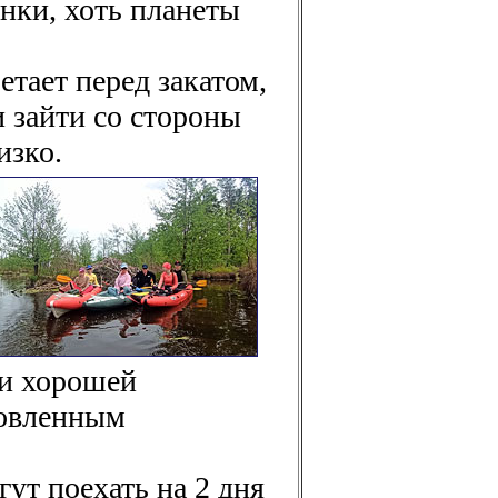
нки, хоть планеты
тает перед закатом,
и зайти со стороны
изко.
ри хорошей
товленным
гут поехать на 2 дня