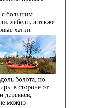
а с большим
и, лебеди, а также
овые хатки.
доль болота, но
иры в стороне от
и деревьев,
лне можно