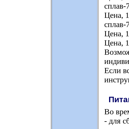
сплав-
Цена, 1
сплав-
Цена, 1
Цена, 1
Возмож
индиви
Если в
инстру
Пита
Во вре
- для 