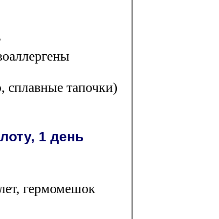
т
воаллергены
, сплавные тапочки)
лоту, 1 день
илет, гермомешок