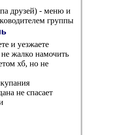
па друзей) - меню и
уководителем группы
нь
ете и уезжаете
о не жалко намочить
том хб, но не
 купания
ана не спасает
и