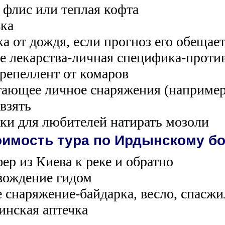
, флис или теплая кофта
вка
ка от дождя, если прогноз его обещае
е лекарства-личная специфика-проти
 репеллент от комаров
тающее личное снаряжения (например
взять
тки для любителей натирать мозоли
оимость тура по Ирдынскому бо
фер из Киева к реке и обратно
вождение гидом
е снаряжение-байдарка, весло, спасж
инская аптечка