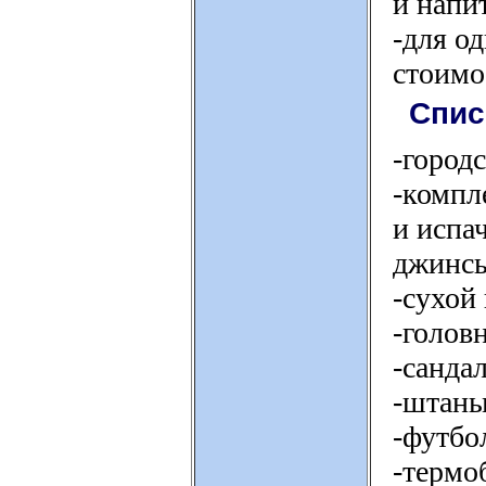
и напи
-для о
стоимо
Спис
-город
-компл
и испа
джинс
-сухой
-голов
-санда
-штаны
-футбо
-термоб