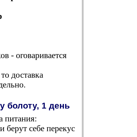
р
в - оговаривается
 то доставка
дельно.
 болоту, 1 день
а питания:
и берут себе перекус