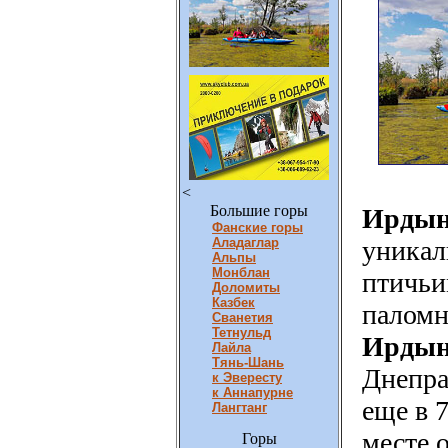
<
Большие горы
Ирдынс
Фанские горы
Аладаглар
уникал
Альпы
Монблан
птичьи
Доломиты
Казбек
паломн
Сванетия
Тетнульд
Ирдын
Лайла
Тянь-Шань
Днепра
к Эвересту
к Аннапурне
еще в 
Лангтанг
месте 
Горы