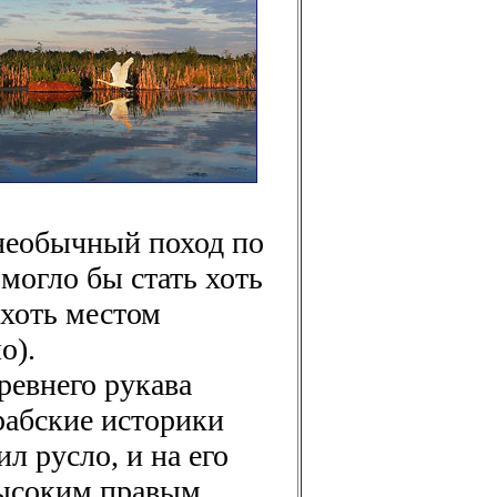
необычный поход по
могло бы стать хоть
 хоть местом
о).
ревнего рукава
рабские историки
л русло, и на его
 высоким правым