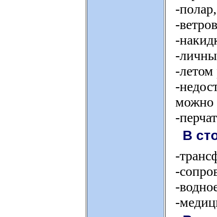
-полар
-ветро
-накид
-личны
-летом
-недос
можно 
-перча
В ст
-транс
-сопро
-водно
-медиц