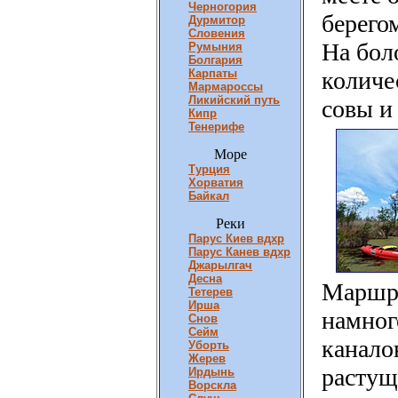
Черногория
берего
Дурмитор
Словения
На бол
Румыния
Болгария
Карпаты
количе
Мармароссы
Ликийский путь
совы и
Кипр
Тенерифе
Море
Турция
Хорватия
Байкал
Реки
Парус Киев вдхр
Парус Канев вдхр
Джарылгач
Десна
Маршру
Тетерев
Ирша
намног
Снов
Сейм
канало
Уборть
Жерев
растущ
Ирдынь
Ворскла