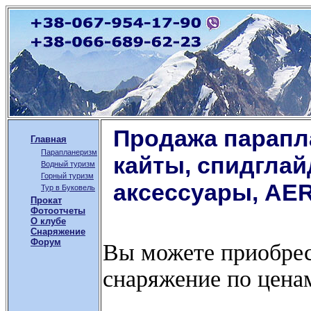
Продажа парапл
Главная
Парапланеризм
кайты, спидглай
Водный туризм
Горный туризм
аксессуары, AE
Тур в Буковель
Прокат
Фотоотчеты
О клубе
Снаряжение
Форум
Вы можете приобрес
снаряжение по цена