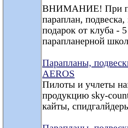
ВНИМАНИЕ! При пок
параплан, подвеска,
подарок от клуба - 
парапланерной шк
Парапланы, подвески
AEROS
Пилоты и учлеты на
продукцию sky-count
кайты, спидгалйдер
Парапланы, подвески