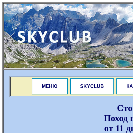
МЕНЮ
SKYCLUB
КА
Сто
Поход 
от 11 д