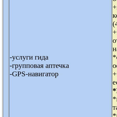
+
к
(
+
о
н
-услуги гида
*
-групповая аптечка
о
-GPS-навигатор
+
е
*
*
т
*