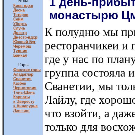
1 день-прибыт
Вода
Киев-вдхр
Десна
монастырю Ц
Тетерев
Сейм
Уборть
К полудню мы при
Случь
Днестр
Днестр-вдхр
ресторанчикеи и 
Южный Буг
Черемош
Турция
где у нас по пла
Байкал
Горы
группа состояла и
Фанские горы
Аладаглар
Сванетия
Сванетии, мы тол
Казбек
Черногория
Тянь-Шань
Лайлу, где хорош
Карпаты
к Эвересту
к Аннапурне
что взойти, а даж
Лангтанг
только для восхож