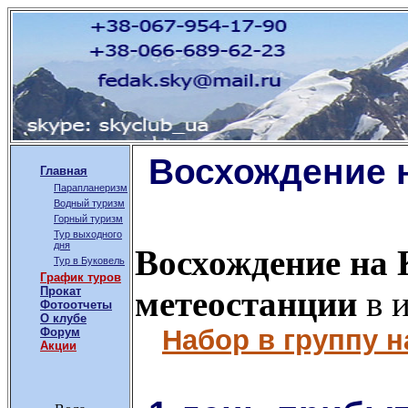
Восхождение н
Главная
Парапланеризм
Водный туризм
Горный туризм
Тур выходного
дня
Восхождение на 
Тур в Буковель
График туров
Прокат
метеостанции
в и
Фотоотчеты
О клубе
Набор в группу н
Форум
Акции