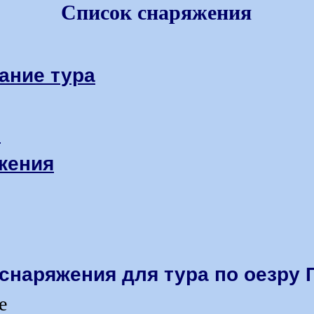
Список снаряжения
ание тура
м
жения
снаряжения для тура по оезру 
е