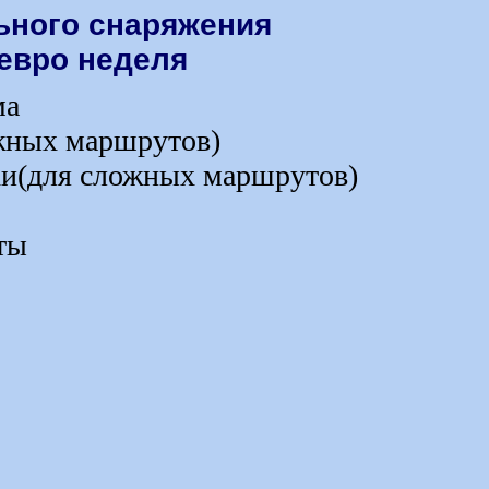
ьного снаряжения
 евро неделя
ма
ожных маршрутов)
вки(для сложных маршрутов)
ты