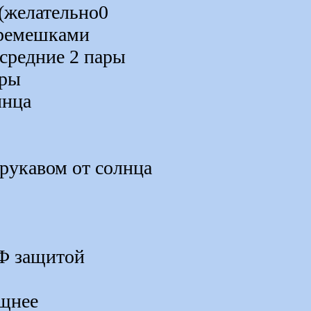
(желательно0
 ремешками
средние 2 пары
ары
лнца
рукавом от солнца
Ф защитой
ощнее