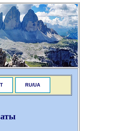
Т
RU/UA
раты