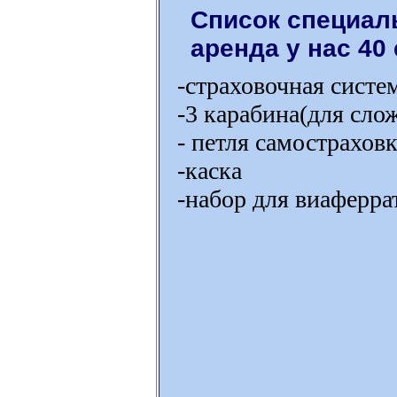
Список специал
аренда у нас 40
-страховочная систе
-3 карабина(для сл
- петля самострахо
-каска
-набор для виаферра