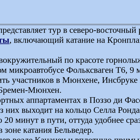
редставляет тур в северо-восточный
ты
, включающий катание на Кронпла
вокружительный по красоте горнолыж
м микроавтобусе Фольксваген Т6, 9 м
ть участников в Мюнхене, Инсбруке 
 Бремен-Мюнхен.
тных аппартаментах в Поззо ди Фасс
из них выходит на кольцо Селла Ронд
 20 минут в пути, оттуда удобнее сраз
в зоне катания Бельведер.
едер возле Канацеи и вплотную прим