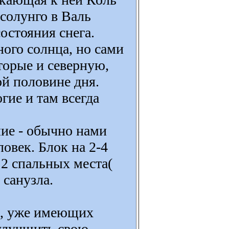
солунго в Валь
остояния снега.
ного солнца, но сами
торые и северную,
ой половине дня.
гие и там всегда
ие - обычно нами
ловек. Блок на 2-4
е 2 спальных места(
 санузла.
в, уже имеющих
улучшить свою