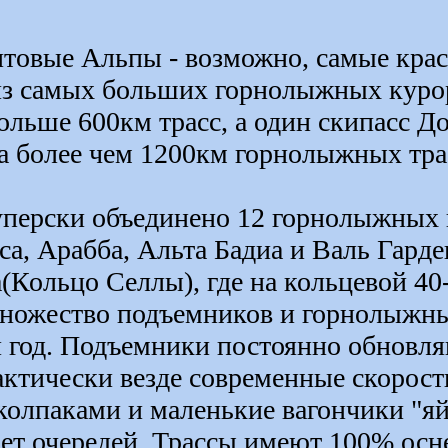
товые Альпы - возможно, самые крас
из самых больших горнолыжных курорт
больше 600км трасс, а один скипасс 
на более чем 1200км горнолыжных тр
уперски объединено 12 горнолыжных к
сса, Арабба, Альта Бадиа и Валь Гард
(Кольцо Селлы), где на кольцевой 4
ножество подъемников и горнолыжны
 год. Подъемники постоянно обновля
актически везде современные скорост
колпаками и маленькие вагончики "яй
ает очередей. Трассы имеют 100% осн