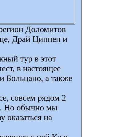
 регион Доломитов
це, Драй Циннен и
ный тур в этот
ест, в настоящее
и Больцано, а также
е, совсем рядом 2
а. Но обычно мы
у оказаться на
ыкающая к ней Коль