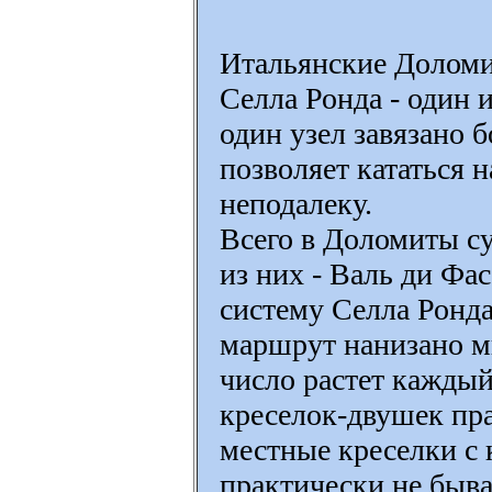
Итальянские Доломи
Селла Ронда - один 
один узел завязано 
позволяет кататься 
неподалеку.
Всего в Доломиты с
из них - Валь ди Фа
систему Селла Ронда
маршрут нанизано м
число растет каждый
креселок-двушек пр
местные креселки с 
практически не быв