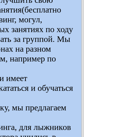
анятия(бесплатно
винг, могул,
ых занятиях по ходу
ать за группой. Мы
онах на разном
ам, например по
ли имеет
кататься и обучаться
ку, мы предлагаем
инга, для лыжников
ктора учились в