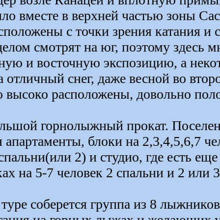
ло вместе в верхней частью зоны Сас
сположены с точки зрения катания и с
целом смотрят на юг, поэтому здесь м
ную и восточную экспозицию, а неко
а отличный снег, даже весной во втор
 высоко расположены, довольно поло
большой горнолыжный прокат. Поселен
апартаменты, блоки на 2,3,4,5,6,7 че
спальни(или 2) и студио, где есть ещ
ах на 5-7 человек 2 спальни и 2 или 3
 туре соберется группа из 8 лыжнико
тания на горных лыжах и желающих 