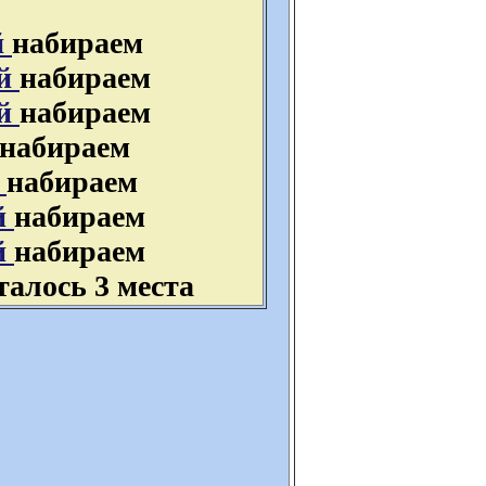
й
набираем
ый
набираем
ый
набираем
набираем
й
набираем
й
набираем
й
набираем
талось 3 места