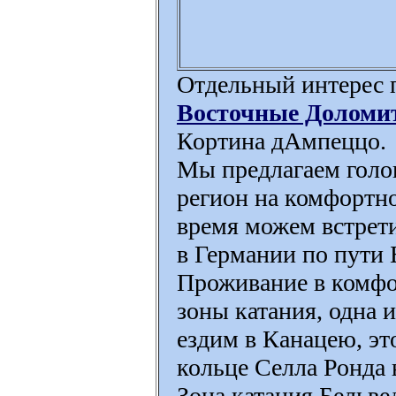
Отдельный интерес п
Восточные Доломи
Кортина дАмпеццо.
Мы предлагаем голо
регион на комфортно
время можем встрети
в Германии по пути
Проживание в комфор
зоны катания, одна 
ездим в Канацею, это
кольце Селла Ронда 
Зона катания Бельв