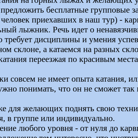
 предложить бесплатные групповые з
 человек приехавших в наш тур) - кар
ьный лыжник. Речь идет о ненавязчив
о требует дисциплины и умения успев
ном склоне, а катаемся на разных скл
 катания переезжая по красивым мест
ки совсем не имеет опыта катания, и
ужно понимать, что он не сможет так 
кже для желающих поднять свою техни
, в группе или индивидуально.
ние любого уровня - от нуля до карв
едложение тем интересно, что инстру