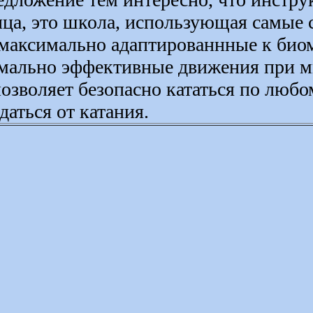
ца, это школа, использующая самые
максимально адаптированнные к биом
симально эффективные движения при
 позволяет безопасно кататься по люб
аться от катания.