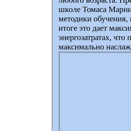
школе Томаса Марни
методики обучения, 
итоге это дает мак
энергозатратах, что
максимально наслажд