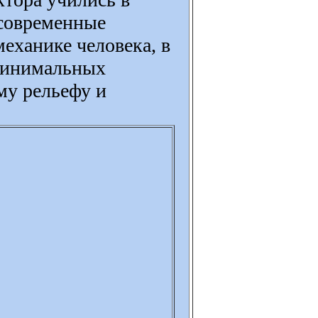
 современные
еханике человека, в
 минимальных
ому рельефу и