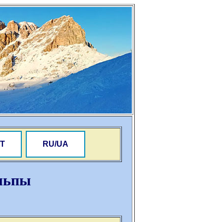
Т
RU/UA
льпы