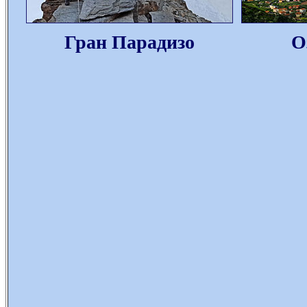
Гран Парадизо
О