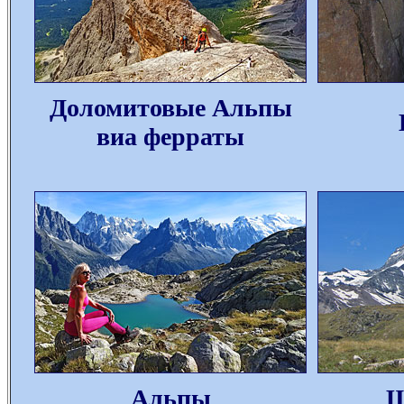
Доломитовые Альпы
виа ферраты
Альпы
Ш