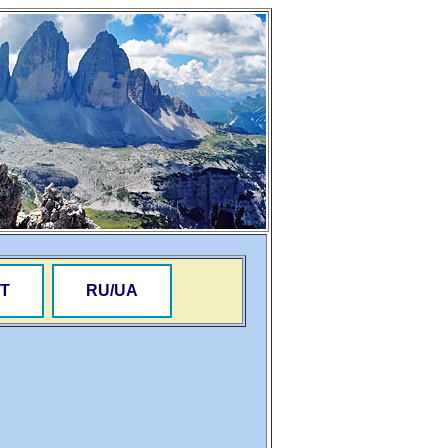
Т
RU/UA