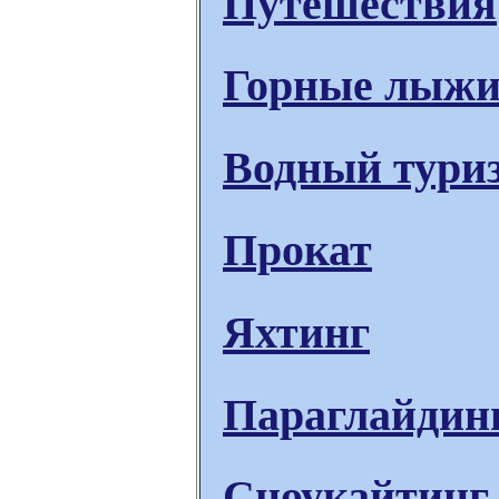
Путешествия
Горные лыж
Водный тури
Прокат
Яхтинг
Параглайдин
Сноукайтинг