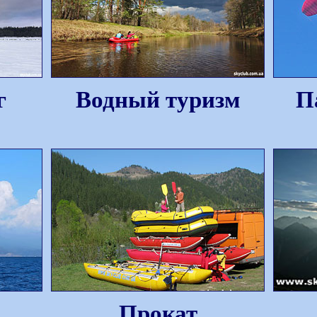
г
Водный туризм
П
Прокат