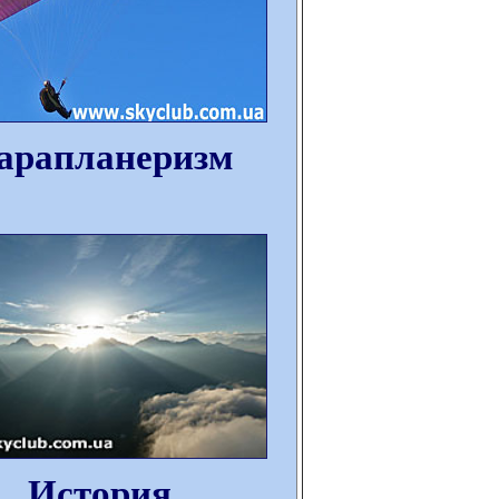
арапланеризм
История