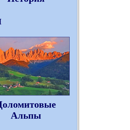
ы
Доломитовые
Альпы